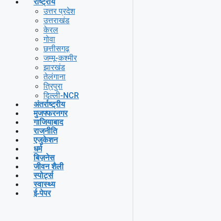
राष्ट्रीय
उत्तर प्रदेश
उत्तराखंड
केरल
गोवा
छत्तीसगढ़
जम्मू-कश्मीर
झारखंड
तेलंगाना
त्रिपुरा
दिल्ली-NCR
अंतर्राष्ट्रीय
मुजफ्फरनगर
गाजियाबाद
राजनीति
एजुकेशन
धर्म
बिज़नेस
जीवन शैली
स्पोर्ट्स
स्वास्थ्य
ई-पेपर