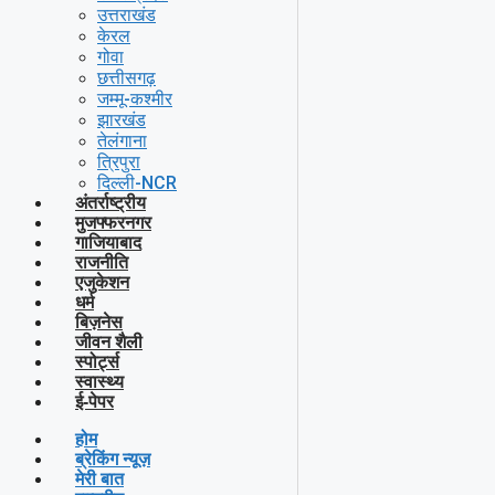
उत्तराखंड
केरल
गोवा
छत्तीसगढ़
जम्मू-कश्मीर
झारखंड
तेलंगाना
त्रिपुरा
दिल्ली-NCR
अंतर्राष्ट्रीय
मुजफ्फरनगर
गाजियाबाद
राजनीति
एजुकेशन
धर्म
बिज़नेस
जीवन शैली
स्पोर्ट्स
स्वास्थ्य
ई-पेपर
होम
ब्रेकिंग न्यूज़
मेरी बात