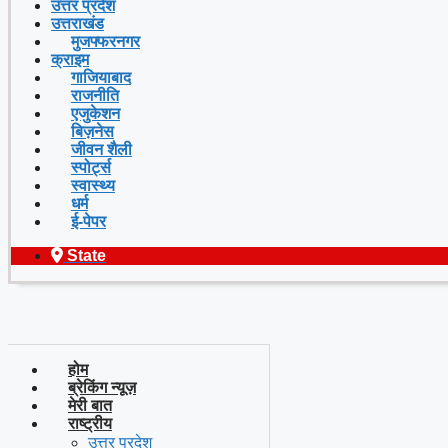
उत्तर प्रदेश
उत्तराखंड
मुजफ्फरनगर
क्राइम
गाजियाबाद
राजनीति
एजुकेशन
बिज़नेस
जीवन शैली
स्पोर्ट्स
स्वास्थ्य
धर्म
ई-पेपर
State
होम
ब्रेकिंग न्यूज़
मेरी बात
राष्ट्रीय
उत्तर प्रदेश