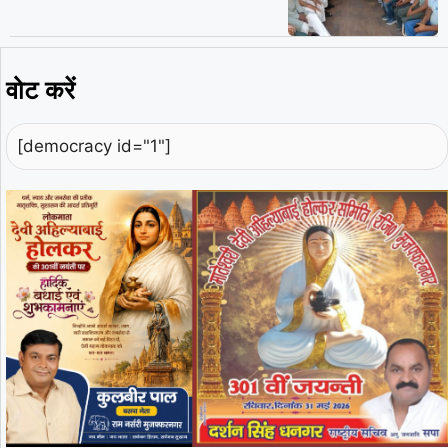
वोट करें
[democracy id="1"]