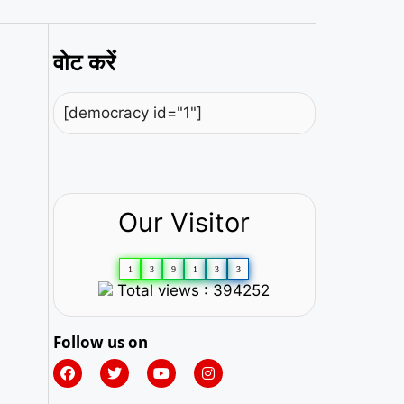
वोट करें
[democracy id="1"]
Our Visitor
1
3
9
1
3
3
Total views : 394252
Follow us on