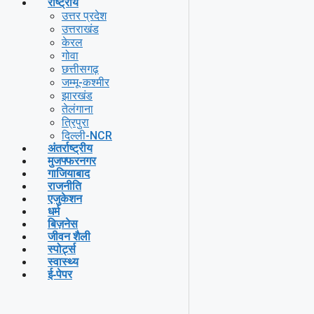
राष्ट्रीय
उत्तर प्रदेश
उत्तराखंड
केरल
गोवा
छत्तीसगढ़
जम्मू-कश्मीर
झारखंड
तेलंगाना
त्रिपुरा
दिल्ली-NCR
अंतर्राष्ट्रीय
मुजफ्फरनगर
गाजियाबाद
राजनीति
एजुकेशन
धर्म
बिज़नेस
जीवन शैली
स्पोर्ट्स
स्वास्थ्य
ई-पेपर