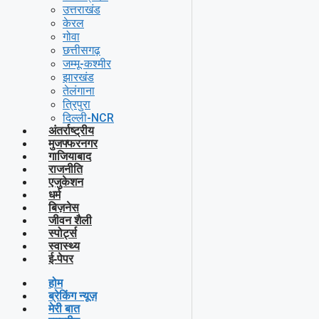
उत्तराखंड
केरल
गोवा
छत्तीसगढ़
जम्मू-कश्मीर
झारखंड
तेलंगाना
त्रिपुरा
दिल्ली-NCR
अंतर्राष्ट्रीय
मुजफ्फरनगर
गाजियाबाद
राजनीति
एजुकेशन
धर्म
बिज़नेस
जीवन शैली
स्पोर्ट्स
स्वास्थ्य
ई-पेपर
होम
ब्रेकिंग न्यूज़
मेरी बात