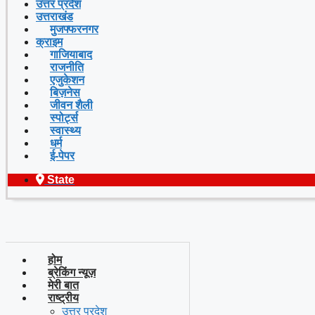
उत्तर प्रदेश
उत्तराखंड
मुजफ्फरनगर
क्राइम
गाजियाबाद
राजनीति
एजुकेशन
बिज़नेस
जीवन शैली
स्पोर्ट्स
स्वास्थ्य
धर्म
ई-पेपर
State
होम
ब्रेकिंग न्यूज़
मेरी बात
राष्ट्रीय
उत्तर प्रदेश