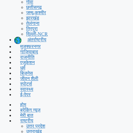
गोवा
छत्तीसगढ़
जम्मू-कश्मीर
झारखंड
तेलंगाना
त्रिपुरा
दिल्ली-NCR
अंतर्राष्ट्रीय
मुजफ्फरनगर
गाजियाबाद
राजनीति
एजुकेशन
धर्म
बिज़नेस
जीवन शैली
स्पोर्ट्स
स्वास्थ्य
ई-पेपर
होम
ब्रेकिंग न्यूज़
मेरी बात
राष्ट्रीय
उत्तर प्रदेश
उत्तराखंड