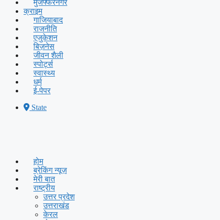
मुजफ्फरनगर
क्राइम
गाजियाबाद
राजनीति
एजुकेशन
बिज़नेस
जीवन शैली
स्पोर्ट्स
स्वास्थ्य
धर्म
ई-पेपर
State
होम
ब्रेकिंग न्यूज़
मेरी बात
राष्ट्रीय
उत्तर प्रदेश
उत्तराखंड
केरल