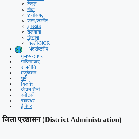
केरल
गोवा
छत्तीसगढ़
जम्मू-कश्मीर
झारखंड
तेलंगाना
त्रिपुरा
दिल्ली-NCR
अंतर्राष्ट्रीय
मुजफ्फरनगर
गाजियाबाद
राजनीति
एजुकेशन
धर्म
बिज़नेस
जीवन शैली
स्पोर्ट्स
स्वास्थ्य
ई-पेपर
जिला प्रशासन (District Administration)