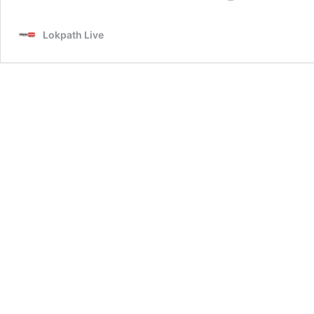
रात
मुजफ्फरनगर
Lokpath Live
में
चार
स्थानों
पर
लगी
आग,
बड़ी
घटनाएं
टली