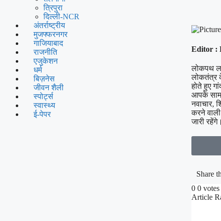
त्रिपुरा
दिल्ली-NCR
अंतर्राष्ट्रीय
मुजफ्फरनगर
गाजियाबाद
Editor :
राजनीति
एजुकेशन
लोकपथ लाइ
धर्म
लोकतंत्र क
बिज़नेस
होते हुए ग
जीवन शैली
आपके सामन
स्पोर्ट्स
नवाचार, शि
स्वास्थ्य
करने वाली
ई-पेपर
जारी रहेंग
Share th
0
0
votes
Article R