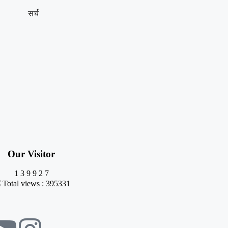
सर्च
Our Visitor
1
3
9
9
2
7
Total views : 395331