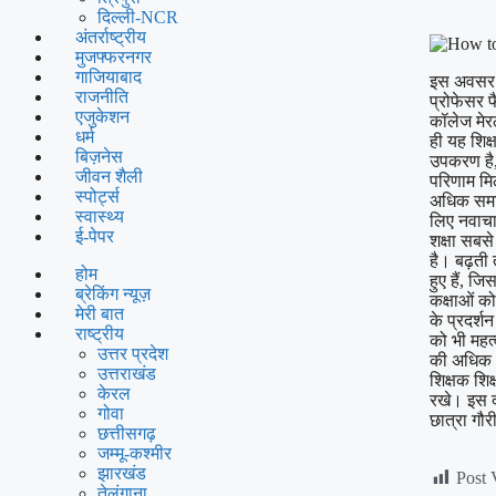
दिल्ली-NCR
अंतर्राष्ट्रीय
मुजफ्फरनगर
गाजियाबाद
इस अवसर पर
राजनीति
प्रोफेसर फ
एजुकेशन
कॉलेज मेर
धर्म
ही यह शिक
बिज़नेस
उपकरण है
जीवन शैली
परिणाम मि
स्पोर्ट्स
अधिक समाव
स्वास्थ्य
लिए नवाचा
ई-पेपर
शक्षा सबसे 
है। बढ़ती त
होम
हुए हैं, ज
ब्रेकिंग न्यूज़
कक्षाओं को
मेरी बात
के प्रदर्श
राष्ट्रीय
को भी महत्
उत्तर प्रदेश
की अधिक अ
उत्तराखंड
शिक्षक शिक
केरल
रखे। इस द
गोवा
छात्रा गौर
छत्तीसगढ़
जम्मू-कश्मीर
झारखंड
Post 
तेलंगाना