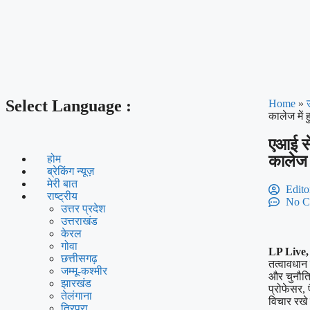
Select Language :
Home
»
कालेज में 
एआई से
कालेज म
होम
ब्रेकिंग न्यूज़
मेरी बात
Edito
राष्ट्रीय
No C
उत्तर प्रदेश
उत्तराखंड
केरल
गोवा
LP Live
छत्तीसगढ़
तत्वावधान 
जम्मू-कश्मीर
और चुनौतिय
झारखंड
प्रोफेसर,
तेलंगाना
विचार रखे 
त्रिपुरा