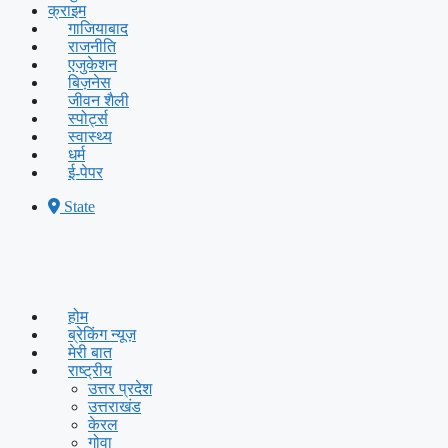
क्राइम
गाजियाबाद
राजनीति
एजुकेशन
बिज़नेस
जीवन शैली
स्पोर्ट्स
स्वास्थ्य
धर्म
ई-पेपर
State
होम
ब्रेकिंग न्यूज़
मेरी बात
राष्ट्रीय
उत्तर प्रदेश
उत्तराखंड
केरल
गोवा