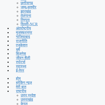
छत्तीसगढ़
जम्मू-कश्मीर
झारखंड
तेलंगाना
त्रिपुरा
दिल्ली-NCR
अंतर्राष्ट्रीय
मुजफ्फरनगर
गाजियाबाद
राजनीति
एजुकेशन
धर्म
बिज़नेस
जीवन शैली
स्पोर्ट्स
स्वास्थ्य
ई-पेपर
होम
ब्रेकिंग न्यूज़
मेरी बात
राष्ट्रीय
उत्तर प्रदेश
उत्तराखंड
केरल