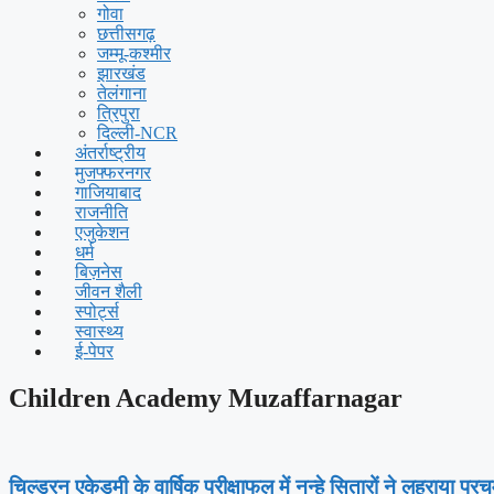
गोवा
छत्तीसगढ़
जम्मू-कश्मीर
झारखंड
तेलंगाना
त्रिपुरा
दिल्ली-NCR
अंतर्राष्ट्रीय
मुजफ्फरनगर
गाजियाबाद
राजनीति
एजुकेशन
धर्म
बिज़नेस
जीवन शैली
स्पोर्ट्स
स्वास्थ्य
ई-पेपर
Children Academy Muzaffarnagar
चिल्ड्रन एकेडमी के वार्षिक परीक्षाफल में नन्हे सितारों ने लहराया पर