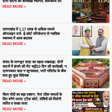
दोनों सदनों की कार्यवाही स्थगित, कामकाज ठप
READ MORE »
उत्तराखंड में 1.17 लाख से अधिक मामले
ऑनलाइन दर्ज: ई-कोर्ट परियोजना से न्यायिक
व्यवस्था में आया बदलाव
READ MORE »
संसद के मानसून सत्र का पहला पखवाड़ा: दोनों
सदनों में हंगामे की भेंट चढ़ी10 दिन की कार्यवाही, न
प्रश्नकाल चला न शून्यकाल, भारी गतिरोध के बीच
पास हुए कुछ विधेयक
READ MORE »
पीएम मोदी का बड़ा एक्शन: पेपर लीक मामलों के
लिए बनेंगे फास्ट ट्रैक कोर्ट, दोषियों को मिलेगी
त्वरित व सख्त सजा
READ MORE »