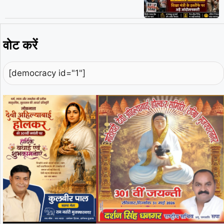
वोट करें
[democracy id="1"]