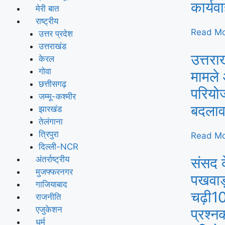
कार्य
मेरी बात
राष्ट्रीय
Read Mo
उत्तर प्रदेश
उत्तराखंड
उत्तरा
केरल
गोवा
मामले 
छत्तीसगढ़
परियोज
जम्मू-कश्मीर
बदला
झारखंड
तेलंगाना
त्रिपुरा
Read Mo
दिल्ली-NCR
संसद 
अंतर्राष्ट्रीय
मुजफ्फरनगर
पखवाड़ा
गाजियाबाद
चढ़ी10
राजनीति
एजुकेशन
प्रश्न
धर्म