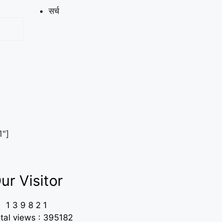
सर्च
1"]
ur Visitor
1
3
9
8
2
1
tal views : 395182