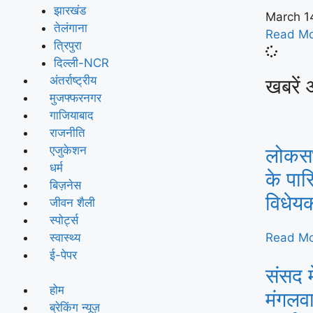
झारखंड
March 1
तेलंगाना
Read Mo
त्रिपुरा
दिल्ली-NCR
अंतर्राष्ट्रीय
खबरें 
मुजफ्फरनगर
गाजियाबाद
राजनीति
एजुकेशन
लोकसभा
धर्म
के पार
बिज़नेस
विधेय
जीवन शैली
स्पोर्ट्स
स्वास्थ्य
Read Mo
ई-पेपर
संसद म
होम
मंगलवा
ब्रेकिंग न्यूज़