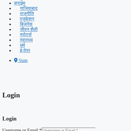
क्राइम
गाजियाबाद
राजनीति
एजुकेशन
बिज़नेस
जीवन शैली
स्पोर्ट्स
स्वास्थ्य
धर्म
ई-पेपर
State
Login
Login
Username or Email
*